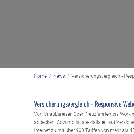
Home
News
Versicherungsvergleich - Re
Versicherungsvergleich - Responsive Web
Von Urlaubsreisen über Kreuzfahrten bis Work’n
abdecken! Covomo ist spezialisiert auf Versich
Internet zu mit über 900 Tarifen von mehr als 4